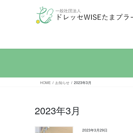
コ
ナ
ン
ビ
テ
ゲ
ン
ー
ツ
シ
へ
ョ
ス
ン
キ
に
ッ
移
プ
動
HOME
お知らせ
2023年3月
2023年3月
2023年3月29日