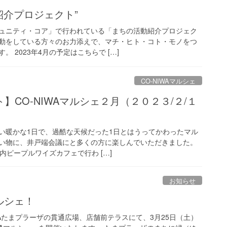
紹介プロジェクト”
ュニティ・コア」で行われている「まちの活動紹介プロジェク
動をしている方々のお力添えで、マチ・ヒト・コト・モノをつ
 2023年4月の予定はこちらで […]
CO-NIWAマルシェ
】CO-NIWAマルシェ２月（２０２３/２/１
暖かな1日で、過酷な天候だった1日とはうってかわったマル
い物に、井戸端会議にと多くの方に楽しんでいただきました。
E内ピープルワイズカフェで行わ […]
お知らせ
マルシェ！
WAたまプラーザの貫通広場、店舗前テラスにて、3月25日（土）