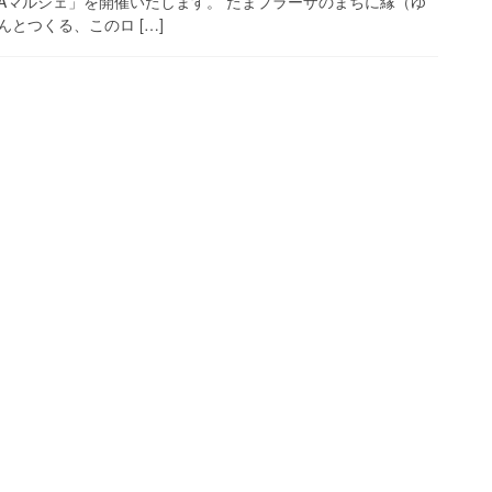
NIWAマルシェ」を開催いたします。 たまプラーザのまちに縁（ゆ
とつくる、このロ […]