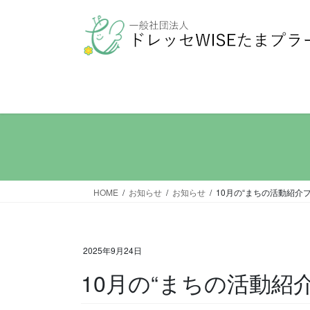
コ
ナ
ン
ビ
テ
ゲ
ン
ー
ツ
シ
へ
ョ
ス
ン
キ
に
ッ
移
プ
動
HOME
お知らせ
お知らせ
10月の“まちの活動紹介
2025年9月24日
10月の“まちの活動紹