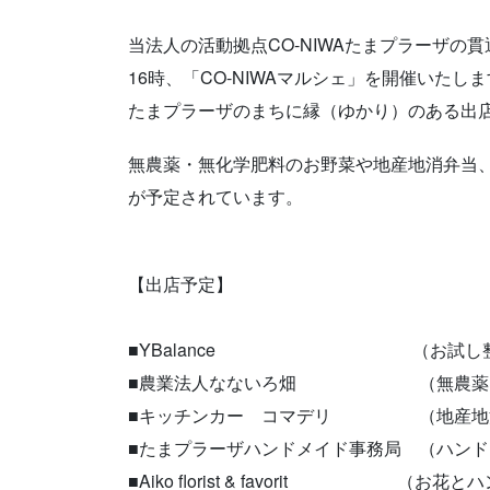
当法人の活動拠点CO-NIWAたまプラーザの貫
16時、「CO-NIWAマルシェ」を開催いたし
たまプラーザのまちに縁（ゆかり）のある出
無農薬・無化学肥料のお野菜や地産地消弁当
が予定されています。
【出店予定】
■YBalance （お試し整
■農業法人なないろ畑 （無農薬・
■キッチンカー コマデリ （地産地
■たまプラーザハンドメイド事務局 （ハン
■Aiko florist & favorit （お