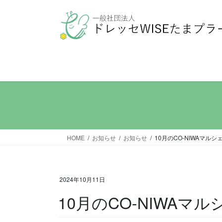
コ
ナ
ン
ビ
テ
ゲ
ン
ー
ツ
シ
へ
ョ
ス
ン
キ
に
ッ
移
プ
動
HOME
お知らせ
お知らせ
10月のCO-NIWAマルシ
2024年10月11日
10月のCO-NIWAマル